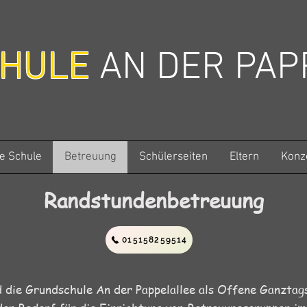
CHULE
AN DER PAP
e Schule
Betreuung
Schülerseiten
Eltern
Konz
Randstundenbetreuung
015158259514
die Grundschule An der Pappelallee als Offene Ganztags