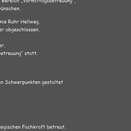
m Bereich „Vormittagsbetreuung“,
wünschen.
nie Ruhr Hellweg.
er abgeschlossen.
er.
etreuung“ statt.
en Schwerpunkten gestaltet
gogischen Fachkraft betreut.