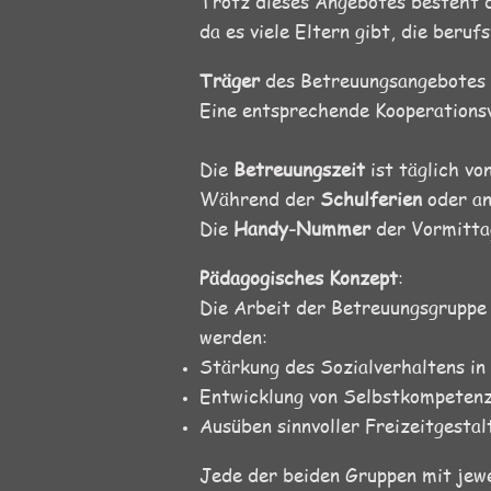
Trotz dieses Angebotes besteht 
da es viele Eltern gibt, die beru
Träger
des Betreuungsangebotes i
Eine entsprechende Kooperationsv
Die
Betreuungszeit
ist täglich v
Während der
Schulferien
oder a
Die
Handy-Nummer
der Vormitta
Pädagogisches Konzept
:
Die Arbeit der Betreuungsgruppe
werden:
Stärkung des Sozialverhaltens in
Entwicklung von Selbstkompetenz
Ausüben sinnvoller Freizeitgestal
Jede der beiden Gruppen mit jewe